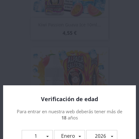
Kiwi Passion Guava Ice 10ml...
4,55 €
Verificación de edad
Para entrar en nuestra web deberás tener más de
18
años
Mango Ice 10ml - Alpaca Salts
1
Enero
2026