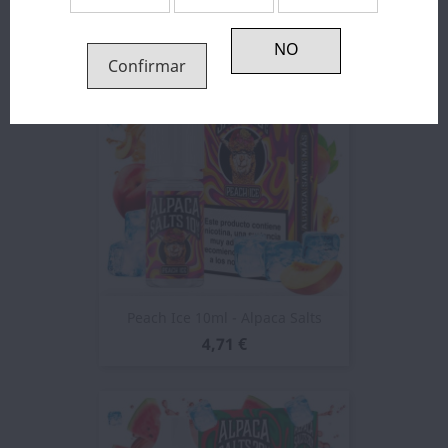
4,55 €
Confirmar
Peach Ice 10ml - Alpaca Salts
4,71 €