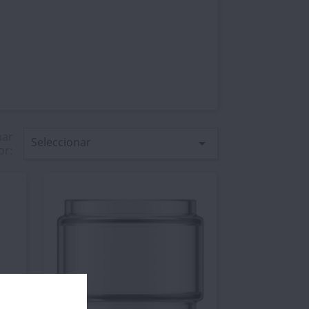
nar
Seleccionar

or: