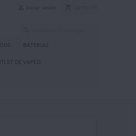
shopping_cart

Carrito
(0)
Iniciar sesión
search
PODS
BATERIAS
TLET DE VAPEO