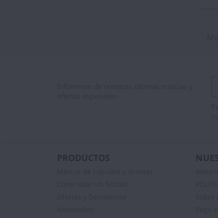
Mos
Infórmese de nuestras últimas noticias y
ofertas especiales
Pu
co
PRODUCTOS
NUES
Marcas de Liquidos y Aromas
Aviso l
Como Usar Un Nicokit
POLÍT
Ofertas y Descuentos
Sobre 
Novedades
Pago s