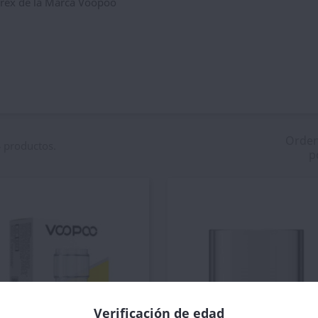
rex de la Marca Voopoo
Orde
 productos.
p
Verificación de edad