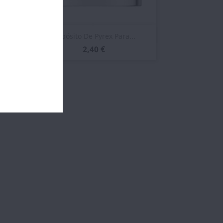
Vista rápida

Depósito De Pyrex Para...
2,40 €