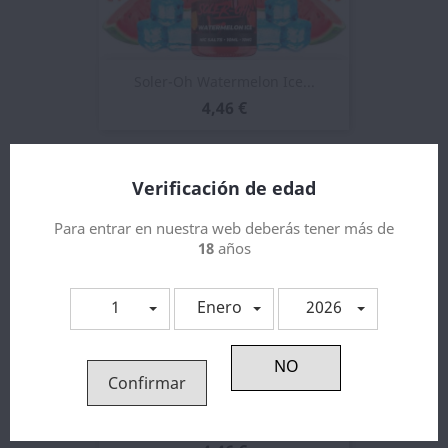
Soler-Oh Watermelon Ice...
4,46 €
Verificación de edad
Para entrar en nuestra web deberás tener más de
18
años
1
Enero
2026
Confirmar
Melon 10ml - MSTQ Juice Nic...