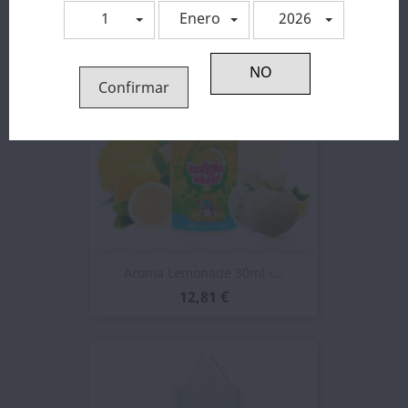
1
Enero
2026
Confirmar
Aroma Lemonade 30ml -...
12,81 €