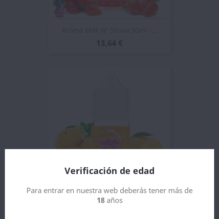
Aroma Milk N' Straw 30ml -...
13,64 €
Verificación de edad
Para entrar en nuestra web deberás tener más de
Aroma Mango N' Lime 30ml -...
18
años
8,68 €