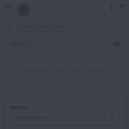
shopping_cart


search
MENÚ
Tienda Vaper C/Olta nº 38 bajo - Valencia
MARCAS
Todas las marcas
arrow_drop_down