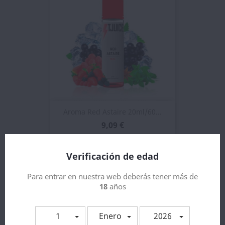
Aroma Red Astaire 20ml/60...
9,09 €
Verificación de edad
Para entrar en nuestra web deberás tener más de
18
años
1
Enero
2026