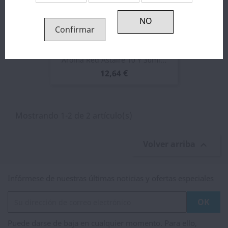
Confirmar
Aroma Red Astaire 10 Y 30ml...
12,64 €
Mostrando 1-2 de 2 artículo(s)
Volver arriba

Infórmese de nuestras últimas noticias y ofertas especiales
Puede darse de baja en cualquier momento. Para ello,