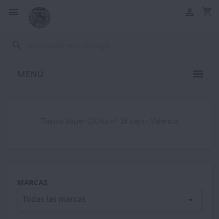
shopping_cart


search
MENÚ
Tienda Vaper C/Olta nº 38 bajo - Valencia
MARCAS
Todas las marcas
arrow_drop_down