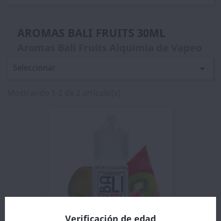
AROMAS BALI FRUITS 30ML
Aromas Bali Fruits Alquimia de Vapeo
Seleccionar

Mostrando 1-2 de 2 artículo(s)
Verificación de edad