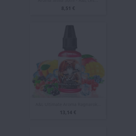
Aroma Shiva 30ml - A&L Les...
8,51 €
A&L Ultimate Aroma Ragnarok...
13,14 €