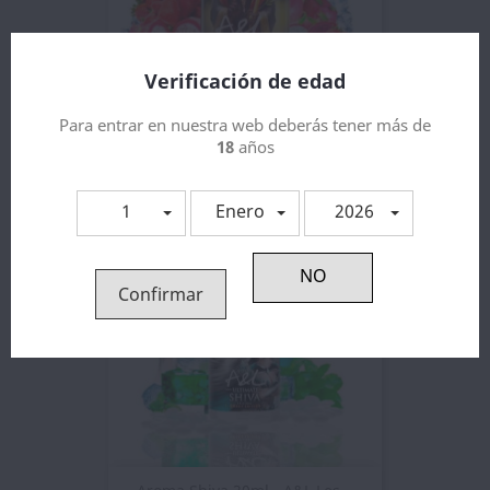
Verificación de edad
Aroma Ultimate Kami Sweet...
Para entrar en nuestra web deberás tener más de
13,14 €
18
años
1
Enero
2026
Confirmar