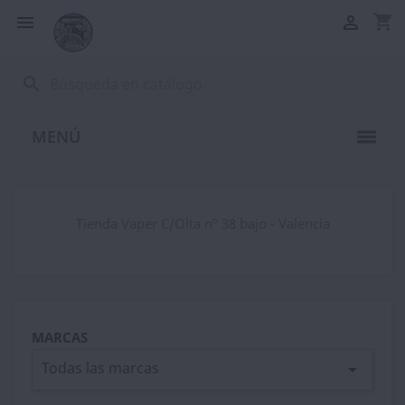
shopping_cart


search
MENÚ
Tienda Vaper C/Olta nº 38 bajo - Valencia
MARCAS
Todas las marcas
arrow_drop_down