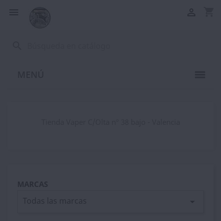
shopping_cart


search
MENÚ
Tienda Vaper C/Olta nº 38 bajo - Valencia
MARCAS
Todas las marcas
arrow_drop_down