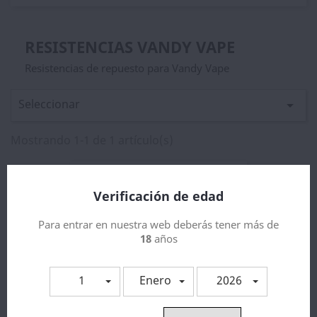
RESISTENCIAS VANDY VAPE
Resistencias de repuesto para Vandy Vape
Seleccionar

Mostrando 1-1 de 1 artículo(s)
Verificación de edad
Para entrar en nuestra web deberás tener más de
18
años
1
Enero
2026