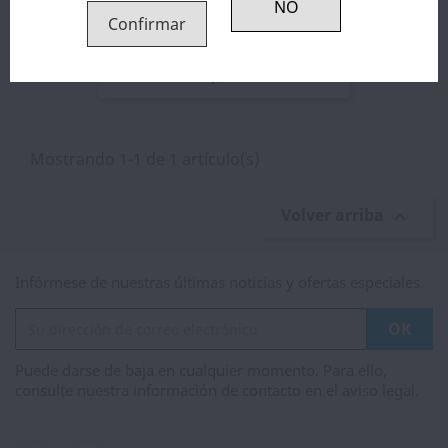
Confirmar
Resistencia VVC - Vandy Vape
2,31 €
Mostrando 1-1 de 1 artículo(s)
Volver arriba

Infórmese de nuestras últimas noticias y ofertas especiales
Puede darse de baja en cualquier momento. Para ello,
consulte nuestra información de contacto en el aviso legal.