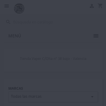
shopping_cart


search
MENÚ
Tienda Vaper C/Olta nº 38 bajo - Valencia
MARCAS
Todas las marcas
arrow_drop_down