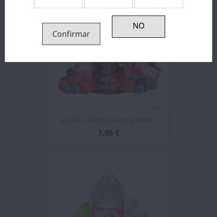
Confirmar
Go-Rilla Temple Aroma Feral...
7,85 €