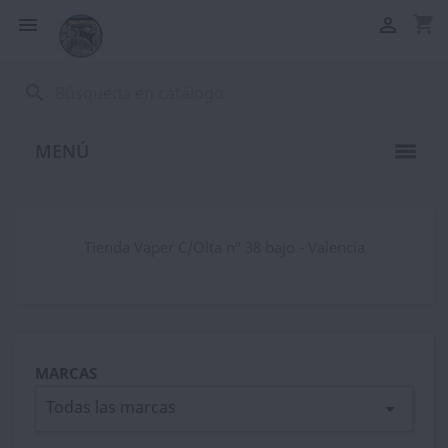
shopping_cart


search
MENÚ
Tienda Vaper C/Olta nº 38 bajo - Valencia
MARCAS
Todas las marcas
arrow_drop_down