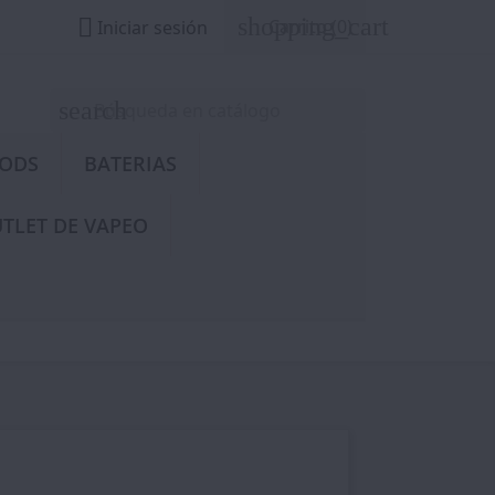
shopping_cart

Carrito
(0)
Iniciar sesión
search
PODS
BATERIAS
TLET DE VAPEO