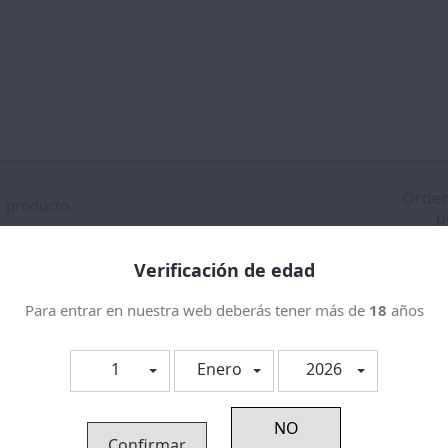
Orde
 producto.
p
Verificación de edad
_down
Para entrar en nuestra web deberás tener más de
18
años
1
Enero
2026
Confirmar