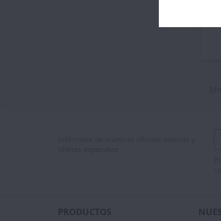
Mos
Infórmese de nuestras últimas noticias y
ofertas especiales
Pu
co
PRODUCTOS
NUES