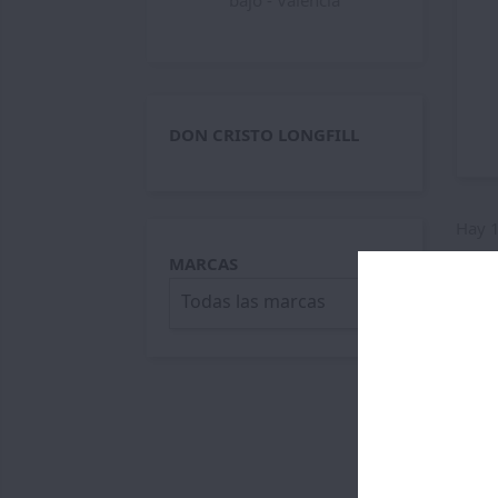
bajo - Valencia
DON CRISTO LONGFILL
Hay 1
MARCAS
Todas las marcas
arrow_drop