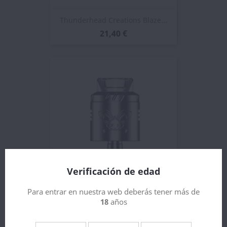
Thunderhead Creations Blaze...
21,40 €
Verificación de edad
Para entrar en nuestra web deberás tener más de
Hellvape Dead Rabbit Solo RDA
18
años
20,25 €