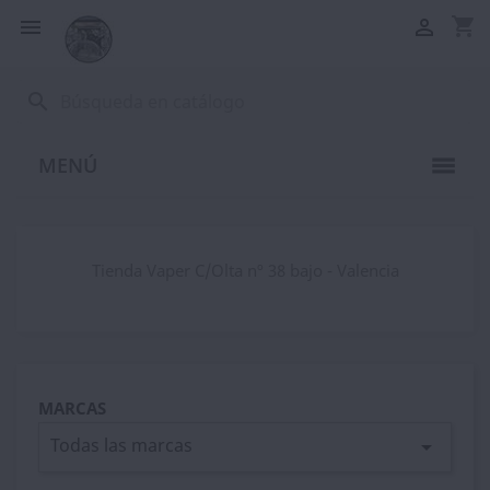
shopping_cart


search
MENÚ
Tienda Vaper C/Olta nº 38 bajo - Valencia
MARCAS
Todas las marcas
arrow_drop_down