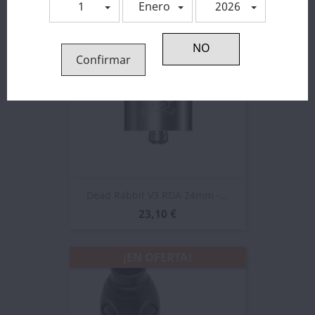
1
Enero
2026
Confirmar
Dead Rabbit V3 RDA 24mm -...
23,10 €
¡EN OFERTA!