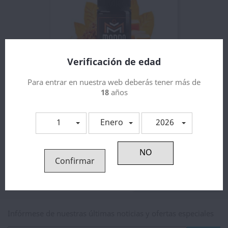
Verificación de edad
Para entrar en nuestra web deberás tener más de
18
años
Mondo Aroma Classic Blend 30ml
9,83 €
1
Enero
2026
Mostrando 1-1 de 1 artículo(s)
Confirmar
Volver arriba

Infórmese de nuestras últimas noticias y ofertas especiales