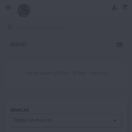
shopping_cart


search
MENÚ
Tienda Vaper C/Olta nº 38 bajo - Valencia
MARCAS
Todas las marcas
arrow_drop_down