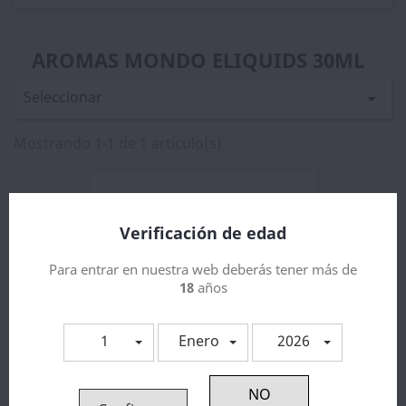
AROMAS MONDO ELIQUIDS 30ML
Seleccionar

Mostrando 1-1 de 1 artículo(s)
Verificación de edad
Para entrar en nuestra web deberás tener más de
18
años
1
Enero
2026