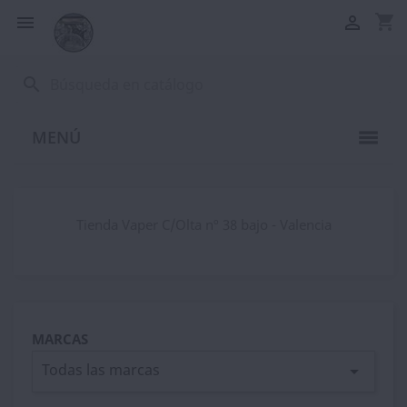
shopping_cart


search
MENÚ
Tienda Vaper C/Olta nº 38 bajo - Valencia
MARCAS
Todas las marcas
arrow_drop_down