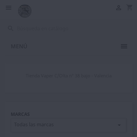
shopping_cart


search
MENÚ
Tienda Vaper C/Olta nº 38 bajo - Valencia
MARCAS
Todas las marcas
arrow_drop_down