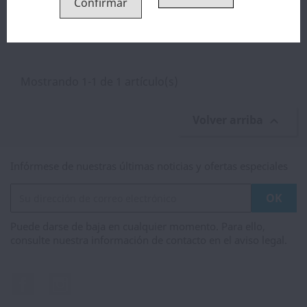
Confirmar
Mono EJuice Barracuda...
12,40 €
Mostrando 1-1 de 1 artículo(s)
Volver arriba

Infórmese de nuestras últimas noticias y ofertas especiales
Puede darse de baja en cualquier momento. Para ello,
consulte nuestra información de contacto en el aviso legal.
Facebook
Instagram