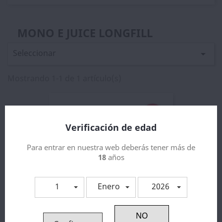
MONO E JUICE LONGFILL
Seleccionar

Mostrando 1-1 de 1 artículo(s)
Verificación de edad
Para entrar en nuestra web deberás tener más de
18
años
1
Enero
2026