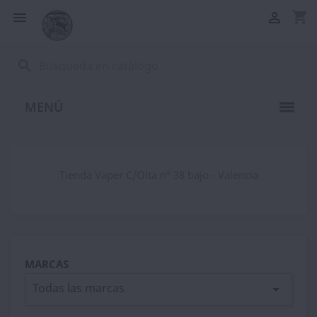
shopping_cart


search
MENÚ
Tienda Vaper C/Olta nº 38 bajo - Valencia
MARCAS
Todas las marcas
arrow_drop_down