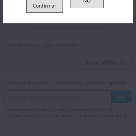
Confirmar
Petri V2 MOD Mecánico DOTMOD
57,81 €
Mostrando 1-1 de 1 artículo(s)
Volver arriba

Infórmese de nuestras últimas noticias y ofertas especiales
Puede darse de baja en cualquier momento. Para ello,
consulte nuestra información de contacto en el aviso legal.
Facebook
Instagram