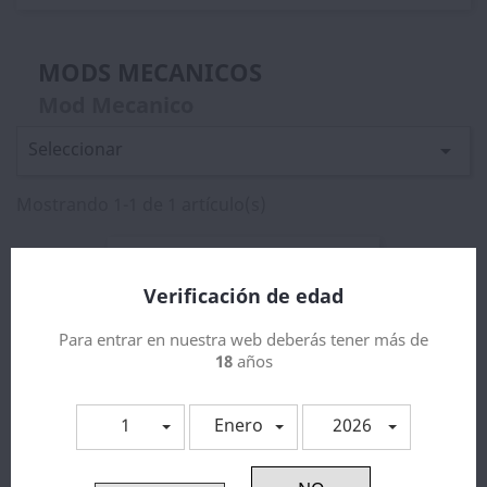
MODS MECANICOS
Mod Mecanico
Seleccionar

Mostrando 1-1 de 1 artículo(s)
Verificación de edad
Para entrar en nuestra web deberás tener más de
18
años
1
Enero
2026