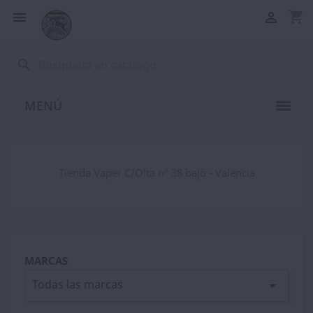
shopping_cart


search
MENÚ
Tienda Vaper C/Olta nº 38 bajo - Valencia
MARCAS
Todas las marcas
arrow_drop_down