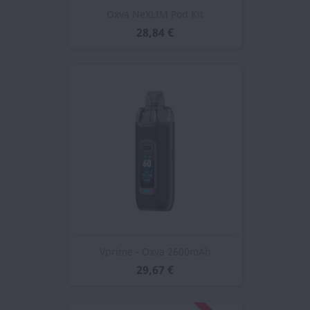
Oxva NeXLIM Pod Kit
28,84 €
Vprime - Oxva 2600mAh
29,67 €