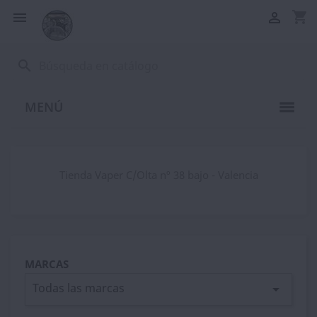
shopping_cart


search
MENÚ
Tienda Vaper C/Olta nº 38 bajo - Valencia
MARCAS
Todas las marcas
arrow_drop_down