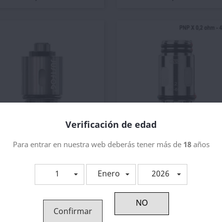
Verificación de edad
Para entrar en nuestra web deberás tener más de
18
años
Vista rápida
Vista rápida


esistencia Justfog Series...
Voopoo PNP X Coil
1,61 €
2,60 €
1
Enero
2026
Confirmar