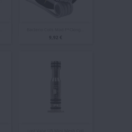
Vista rápida

.
Bacterio Coils Mad F*cking...
9,92 €
Vista rápida

Lost Vape UB Mini Mesh Coil