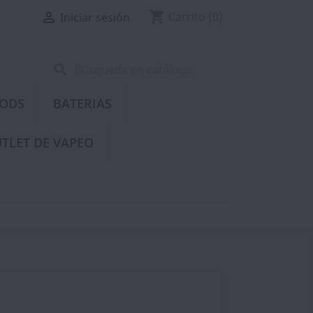
shopping_cart

Carrito
(0)
Iniciar sesión
search
PODS
BATERIAS
TLET DE VAPEO