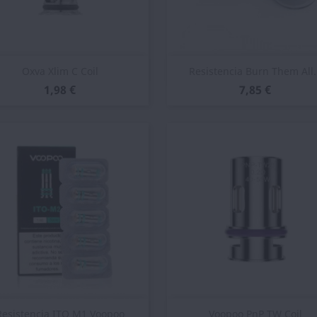
Vista rápida
Vista rápida


Oxva Xlim C Coil
Resistencia Burn Them All..
1,98 €
7,85 €
Vista rápida
Vista rápida


Resistencia ITO M1 Voopoo
Voopoo PnP TW Coil