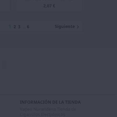
2,07 €
1
Siguiente
2
3
…
6

Facebook
Instagram
INFORMACIÓN DE LA TIENDA
Vapeo Nurandena Tienda de
Cigarrillos Electrónicos