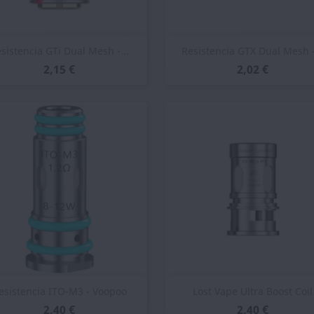
Vista rápida
Vista rápida


sistencia GTi Dual Mesh -...
Resistencia GTX Dual Mesh -
2,15 €
2,02 €
Vista rápida
Vista rápida


esistencia ITO-M3 - Voopoo
Lost Vape Ultra Boost Coil
2,40 €
2,40 €