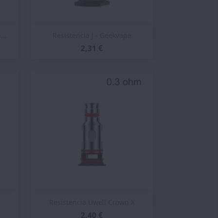
Vista rápida

...
Resistencia J - Geekvape
2,31 €
Vista rápida

Resistencia Uwell Crown X
2,40 €