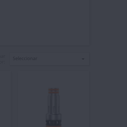
nar
Seleccionar

or: