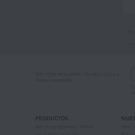
Mo
art
Infórmese de nuestras últimas noticias y
ofertas especiales
Pu
co
PRODUCTOS
NUES
Marcas de Liquidos y Aromas
Aviso l
Como Usar Un Nicokit
POLÍT