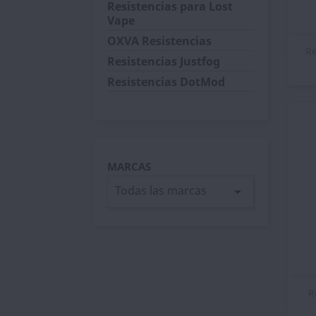
Resistencias para Lost
Vape
OXVA Resistencias
Re
Resistencias Justfog
Resistencias DotMod
MARCAS
Todas las marcas
arrow_drop_down
R