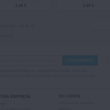
2,40 €
2,85 €
strando 1-18 de 95
ículo(s)
ede darse de baja en cualquier momento. Para ello,
nsulte nuestra información de contacto en el aviso legal.
TRA EMPRESA
SU CUENTA
Información personal
egal
Pedidos
ICA DE PRIVACIDAD