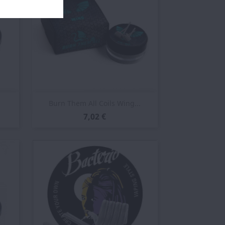
Vista rápida

.
Burn Them All Coils Wing...
7,02 €