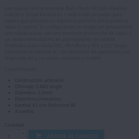
Las nuevas coils artesanales Burn Them All Coils Alkaline
0.46Ohm Single Kanthal A1 + Ni80 están pensadas para
vapers que priorizan un equilibrio perfecto entre potencia,
sabor y control. Su configuración en single coil proporciona
una calada suave, con una excelente producción de vapor y
un rendimiento óptimo en atomizadores de calidad.
Diseñados para calada RDL, RBA/Boro y RTA 22/23 Single.
Fabricadas en Kanthal A1 con Nichrome 80, garantizan una
larga vida útil y un vapeo constante y estable.
Características:
Construcción artesanal
Ohmiaje: 0.46Ω single
Diámetro: 2.5mm
Electrónico/mecánico
Kanthal A1 con Nichrome 80
4 vueltas
Cantidad

AÑADIR AL CARRITO