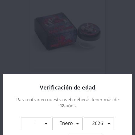
Burn Them All Coils Claw...
7,44 €
Verificación de edad
Para entrar en nuestra web deberás tener más de
18
años
1
Enero
2026