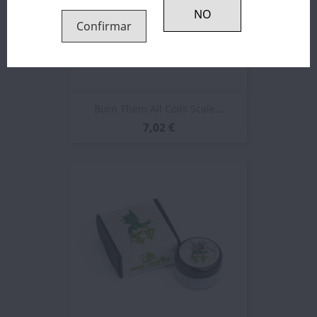
Confirmar
Burn Them All Coils Scale...
7,02 €