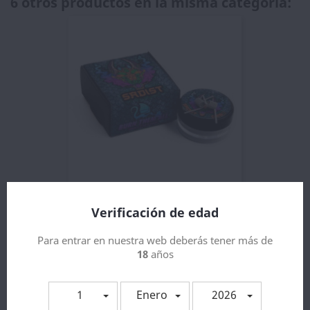
6 otros productos en la misma categoría:
Burn Them All Coils Sadist...
Verificación de edad
7,02 €
Para entrar en nuestra web deberás tener más de
18
años
1
Enero
2026