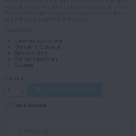
Burn Them All Coils Claw 3mm Edition 0.15 Dual Full N80.
Vapor denso y un equilibrio perfecto entre potencia y sabor.
Funcionan muy bien en atomizadores 24/22mm en dual o
single de patilla paralela (0.30 en Single).
Características:
Construcción artesanal
Ohmiaje: 0.15 en dual
Diámetro: 3mm
Full N80 Fused Alien
5 vueltas
Cantidad

AÑADIR AL CARRITO

Fuera de stock