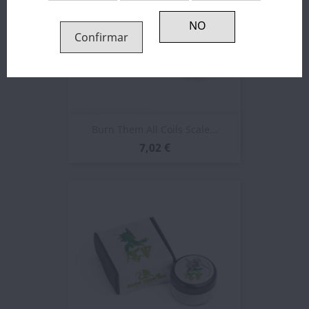
Confirmar
Burn Them All Coils Scale...
7,02 €