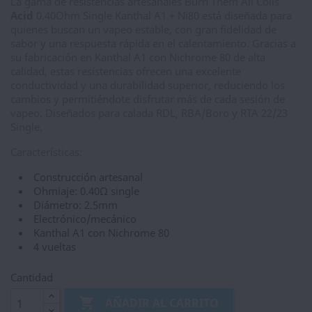
La gama de resistencias artesanales Burn Them All Coils
Acid
0.40Ohm Single Kanthal A1 + Ni80 está diseñada para
quienes buscan un vapeo estable, con gran fidelidad de
sabor y una respuesta rápida en el calentamiento. Gracias a
su fabricación en Kanthal A1 con Nichrome 80 de alta
calidad, estas resistencias ofrecen una excelente
conductividad y una durabilidad superior, reduciendo los
cambios y permitiéndote disfrutar más de cada sesión de
vapeo. Diseñados para calada RDL, RBA/Boro y RTA 22/23
Single.
Características:
Construcción artesanal
Ohmiaje: 0.40Ω single
Diámetro: 2.5mm
Electrónico/mecánico
Kanthal A1 con Nichrome 80
4 vueltas
Cantidad

AÑADIR AL CARRITO