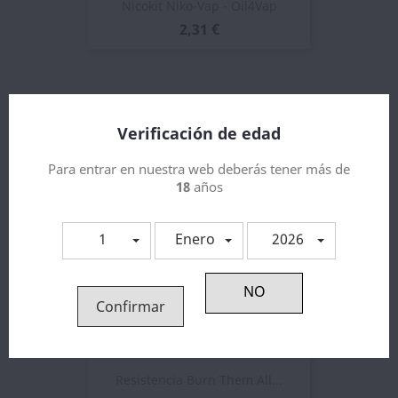
Nicokit Niko-Vap - Oil4Vap
2,31 €
6 otros productos en la misma categoría:
Verificación de edad
Para entrar en nuestra web deberás tener más de
18
años
1
Enero
2026
Confirmar
Resistencia Burn Them All...