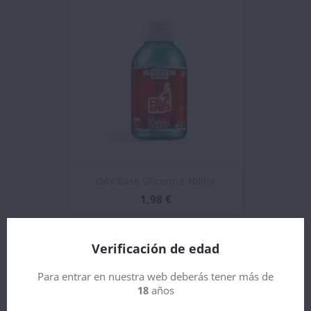
O4V Base Glicerina 100ml
1,98 €
Verificación de edad
Para entrar en nuestra web deberás tener más de
18
años