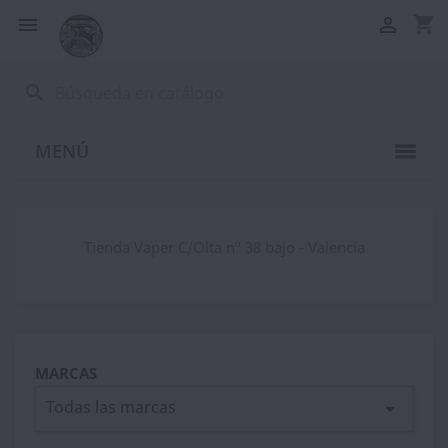
shopping_cart


search
MENÚ
Tienda Vaper C/Olta nº 38 bajo - Valencia
MARCAS
Todas las marcas
arrow_drop_down