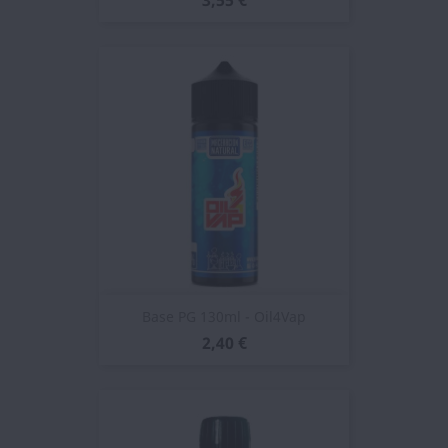
3,55 €
Base PG 130ml - Oil4Vap
2,40 €