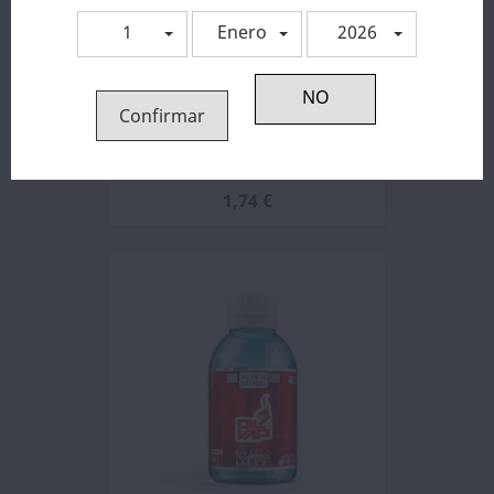
1
Enero
2026
Confirmar
Base 100% VG - Bombo
1,74 €