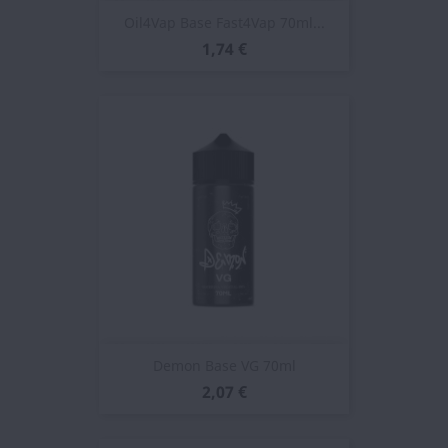
Oil4Vap Base Fast4Vap 70ml...
1,74 €
Demon Base VG 70ml
2,07 €