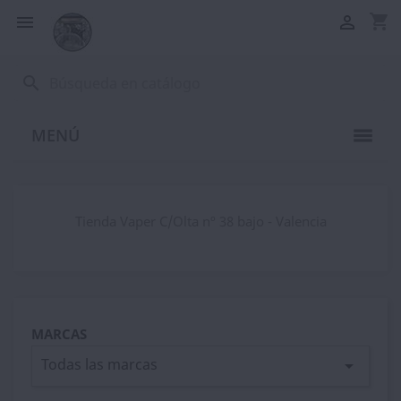
shopping_cart


search
MENÚ
Tienda Vaper C/Olta nº 38 bajo - Valencia
MARCAS
Todas las marcas
arrow_drop_down