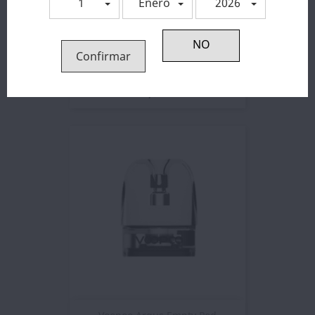
1
Enero
2026
Confirmar
Cartucho Pod ITO Doric Q
2,81 €