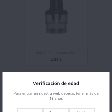
Pod PnP 2 - Voopoo 5ML
2,81 €
Verificación de edad
Para entrar en nuestra web deberás tener más de
18
años