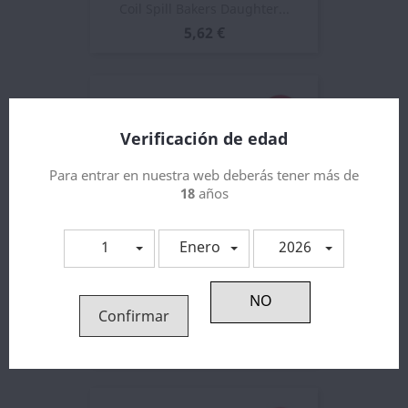
Coil Spill Bakers Daughter...
5,62 €
Verificación de edad
Para entrar en nuestra web deberás tener más de
18
años
1
Enero
2026
Confirmar
Coil Spill Bakers Daughter...
14,71 €