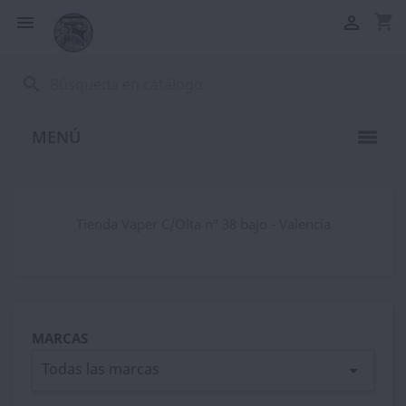
shopping_cart


search
MENÚ
Tienda Vaper C/Olta nº 38 bajo - Valencia
MARCAS
Todas las marcas
arrow_drop_down