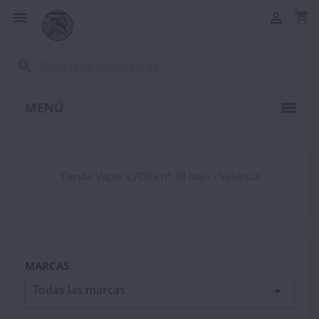
shopping_cart


search
MENÚ
Tienda Vaper C/Olta nº 38 bajo - Valencia
MARCAS
Todas las marcas
arrow_drop_down