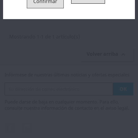
Confirmar
Don Cristo Aroma Original 30ml
14,01 €
Mostrando 1-1 de 1 artículo(s)
Volver arriba

Infórmese de nuestras últimas noticias y ofertas especiales
Puede darse de baja en cualquier momento. Para ello,
consulte nuestra información de contacto en el aviso legal.
Facebook
Instagram