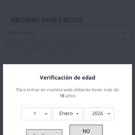
AROMAS DON CRISTO
Seleccionar

Mostrando 1-1 de 1 artículo(s)
Verificación de edad
Para entrar en nuestra web deberás tener más de
18
años
1
Enero
2026