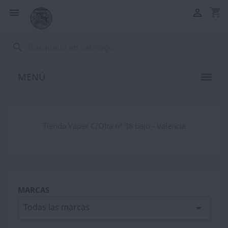
shopping_cart


search
MENÚ
Tienda Vaper C/Olta nº 38 bajo - Valencia
MARCAS
Todas las marcas
arrow_drop_down