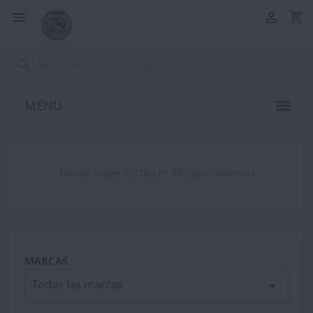
shopping_cart


search
MENÚ
Tienda Vaper C/Olta nº 38 bajo - Valencia
MARCAS
Todas las marcas
arrow_drop_down