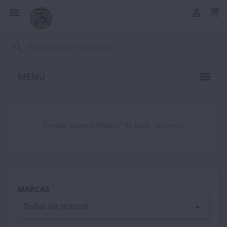
shopping_cart


search
MENÚ
Tienda Vaper C/Olta nº 38 bajo - Valencia
MARCAS
Todas las marcas
arrow_drop_down