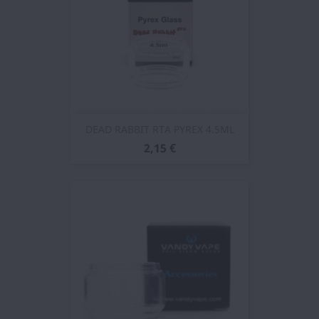
DEAD RABBIT RTA PYREX 4.5ML
2,15 €