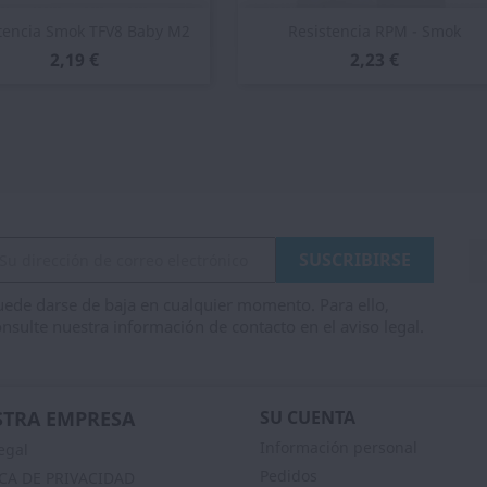
Vista rápida
Vista rápida


tencia Smok TFV8 Baby M2
Resistencia RPM - Smok
2,19 €
2,23 €
ede darse de baja en cualquier momento. Para ello,
nsulte nuestra información de contacto en el aviso legal.
TRA EMPRESA
SU CUENTA
Información personal
egal
Pedidos
ICA DE PRIVACIDAD