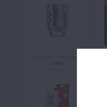
Vista rápida

Resistencia V12 Prince Mesh...
Resi
2,69 €