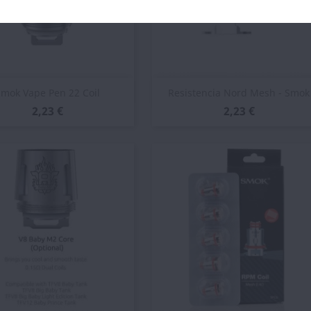
Vista rápida
Vista rápida


mok Vape Pen 22 Coil
Resistencia Nord Mesh - Smok
2,23 €
2,23 €