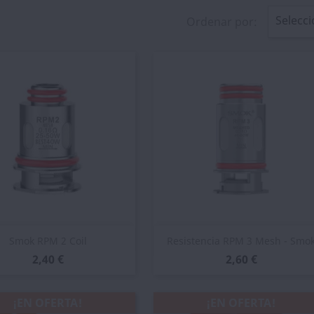
Selecci
Ordenar por:
Vista rápida
Vista rápida


Smok RPM 2 Coil
Resistencia RPM 3 Mesh - Smo
2,40 €
2,60 €
¡EN OFERTA!
¡EN OFERTA!