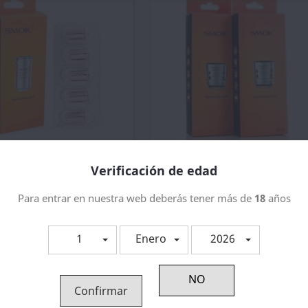
Vista rápida
Vista rápida


stencias Para Stick AIO...
Resistencia Spirals Smok
Verificación de edad
1,57 €
1,16 €
Para entrar en nuestra web deberás tener más de
18
años
1
Enero
2026
Confirmar