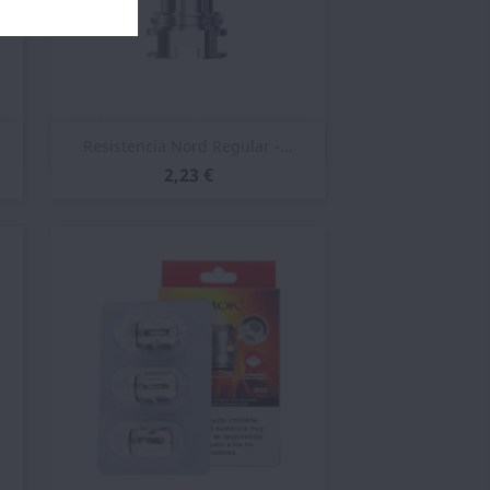
Vista rápida

Resistencia Nord Regular -...
2,23 €