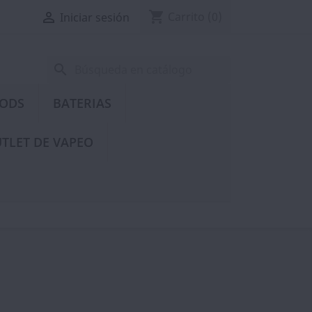
shopping_cart

Carrito
(0)
Iniciar sesión
search
PODS
BATERIAS
TLET DE VAPEO