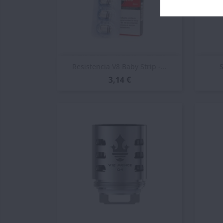
Vista rápida

Resistencia V8 Baby Strip -...
S
3,14 €