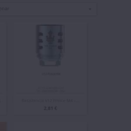
onar

Vista rápida

k
Resistencia V12 Prince M4 -...
2,81 €