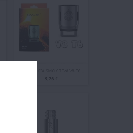
Vista rápida

RESISTENCIA SMOK TFV8 V8-T6...
8,26 €