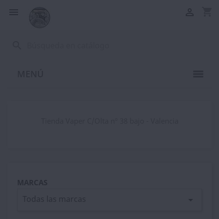
shopping_cart


search
MENÚ
Tienda Vaper C/Olta nº 38 bajo - Valencia
MARCAS
Todas las marcas
arrow_drop_down