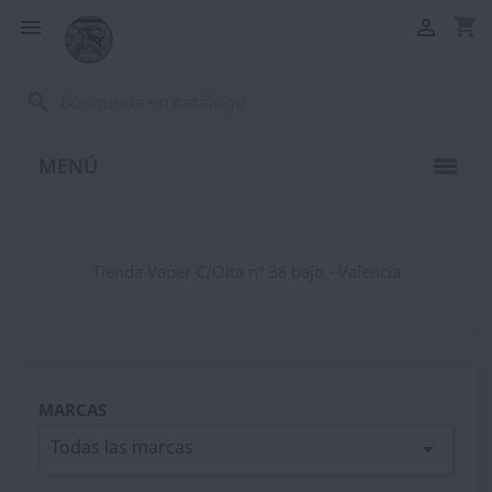
shopping_cart


search
MENÚ
Tienda Vaper C/Olta nº 38 bajo - Valencia
MARCAS
Todas las marcas
arrow_drop_down