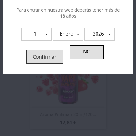
Para entrar en nuestra web deberás tener más de
Aroma Heisenberg 20ml...
18
años
12,81 €
1
Enero
2026
Confirmar
Aroma Pinkman 20ml/120...
12,81 €