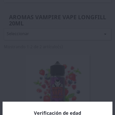
AROMAS VAMPIRE VAPE LONGFILL
20ML
Seleccionar

Mostrando 1-2 de 2 artículo(s)
Verificación de edad