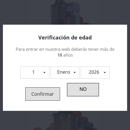
Verificación de edad
Para entrar en nuestra web deberás tener más de
18
años
Vozol Vista Plug 2+10 Kit...
16,40 €
1
Enero
2026
Confirmar