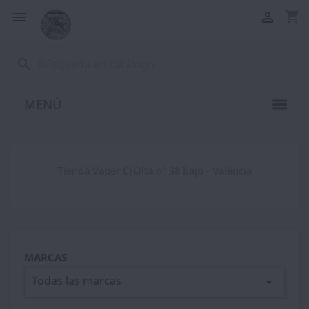
shopping_cart


search
MENÚ
Tienda Vaper C/Olta nº 38 bajo - Valencia
MARCAS
Todas las marcas
arrow_drop_down