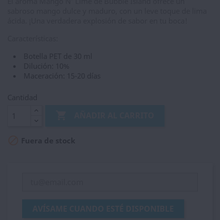
El aroma Mango N' Lime de Bubble Island ofrece un
sabroso mango dulce y maduro, con un leve toque de lima
ácida. ¡Una verdadera explosión de sabor en tu boca!
Características:
Botella PET de 30 ml
Dilución: 10%
Maceración: 15-20 días
Cantidad

AÑADIR AL CARRITO

Fuera de stock
AVÍSAME CUANDO ESTÉ DISPONIBLE