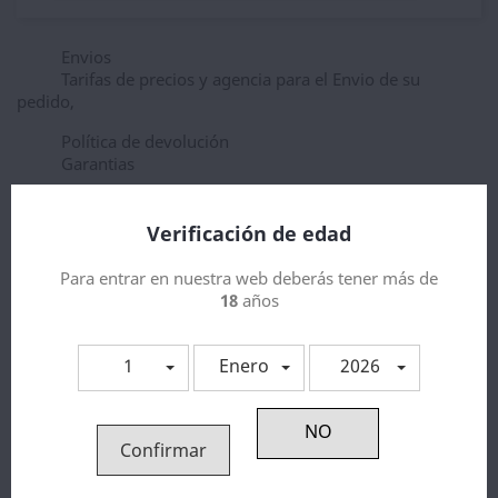
Envios
Tarifas de precios y agencia para el Envio de su
pedido,
Política de devolución
Garantias
Verificación de edad
Descripción
Detalles del producto
Para entrar en nuestra web deberás tener más de
18
años
Aroma Bubble Island Mango lime
1
Enero
2026
3 otros productos en la misma categoría:
Confirmar