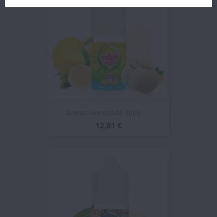
Aroma Lemonade 30ml -...
12,81 €