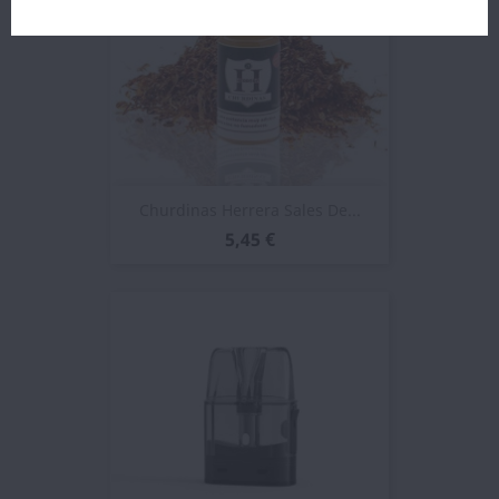
Churdinas Herrera Sales De...
5,45 €