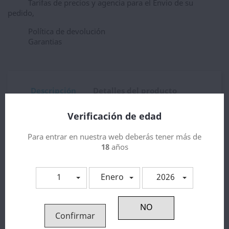
Tarifas de precios y agencia para el Envio de su
pedido,
Política de devolución
Garantias
Descripción
Detalles del producto
Delirio Sales 10ml
Verificación de edad
Para entrar en nuestra web deberás tener más de
18
años
Los clientes que adquirieron este
producto también compraron:
1
Enero
2026
Confirmar