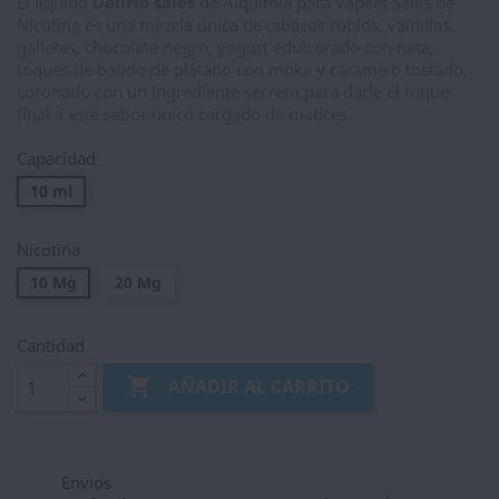
El líquido
Delirio sales
de Alquimia para Vapers Sales de
Nicotina es una mezcla única de tabacos rubios, vainillas,
galletas, chocolate negro, yogurt edulcorado con nata,
toques de batido de plátano con moka y caramelo tostado,
coronado con un ingrediente secreto para darle el toque
final a este sabor único cargado de matices.
Capacidad
10 ml
Nicotina
10 Mg
20 Mg
Cantidad

AÑADIR AL CARRITO
Envios