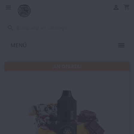
shopping_cart


search
MENÚ
¡EN OFERTA!