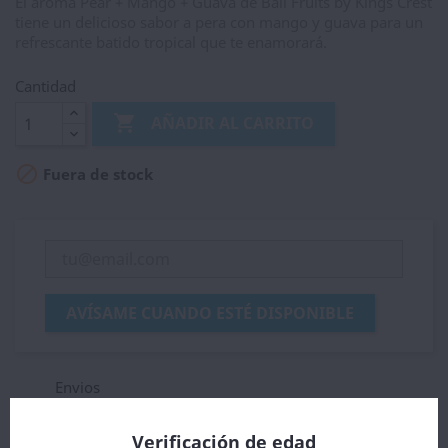
El aroma Pear + Mango + Guava de Bali Fruits by Kings Crest
tiene un delicioso sabor a pera con mango y guava para un
refrescante batido tropical que te enamorará.
Cantidad

AÑADIR AL CARRITO

Fuera de stock
AVÍSAME CUANDO ESTÉ DISPONIBLE
Envios
Tarifas de precios y agencia para el Envio de su
pedido,
Verificación de edad