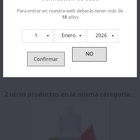
Política de devolución
Para entrar en nuestra web deberás tener más de
Garantias
18
años
1
Enero
2026
Descripción
Detalles del producto
Aroma Bali Fruits Pear Mango
Confirmar
Guava
2 otros productos en la misma categoría: