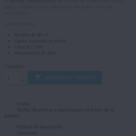
El
aroma Tabaco Rubio
de Bombo te conquistará con su
sabor a tabaco suave aderezado con sutiles matices
aromáticos.
Características:
Botella de 30 ml
Tapón a prueba de niños
Dilución: 10%
Maceración: 21 días
Cantidad

AÑADIR AL CARRITO
Envios
Tarifas de precios y agencia para el Envio de su
pedido,
Política de devolución
Garantias