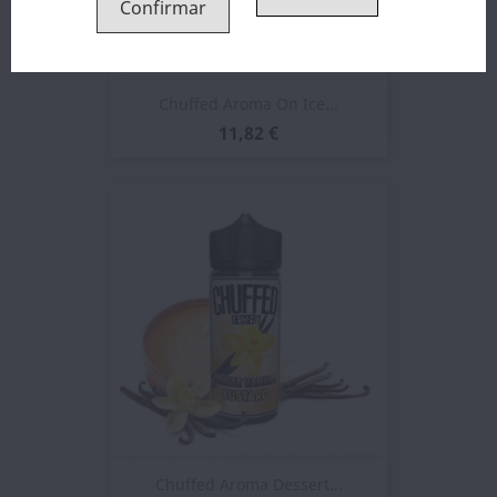
Confirmar
Chuffed Aroma On Ice...
11,82 €
Chuffed Aroma Dessert...