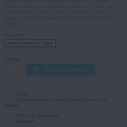
Descubre el auténtico carácter del tabaco con Chuffed
Tobacco Deluxe, una mezcla profunda, rica y sofisticada,
diseñada para quienes valoran los sabores clásicos con un
toque premium. Ideal para vapear a diario sin saturar el
paladar.
Capacidad
24ml en Bote de 120ml
Cantidad

AÑADIR AL CARRITO
Envios
Tarifas de precios y agencia para el Envio de su
pedido,
Política de devolución
Garantias