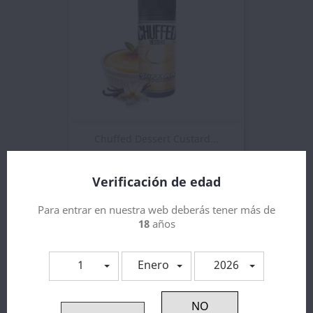
Chuffed Dessert Custard...
11,78 €
Verificación de edad
Para entrar en nuestra web deberás tener más de
18
años
1
Enero
2026