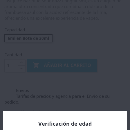
Just Juice Bar Blue Sour Razz Longfill 6ml, es un e-liquid de
aroma ultra concentrado que combina la dulzura de la
frambuesa azul con la acidez refrescante de la lima,
ofreciendo una excelente experiencia de vapeo.
Capacidad
6ml en Bote de 30ml
Cantidad

AÑADIR AL CARRITO
Envios
Tarifas de precios y agencia para el Envio de su
pedido,
Política de devolución
Garantias
Verificación de edad