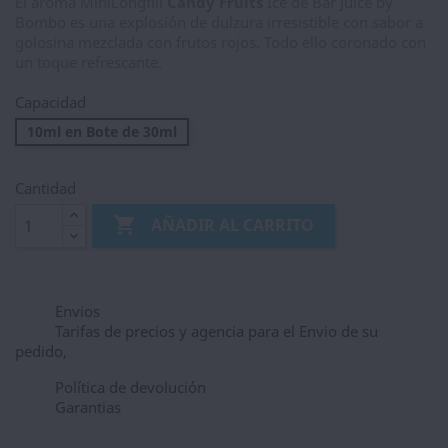
El aroma MiniLongfill
Candy Fruits
Ice de Bar Juice by
Bombo es una explosión de dulzura irresistible con sabor a
golosina mezclada con frutos rojos. Todo ello coronado con
un toque refrescante.
Capacidad
10ml en Bote de 30ml
Cantidad

AÑADIR AL CARRITO
Envios
Tarifas de precios y agencia para el Envio de su
pedido,
Política de devolución
Garantias