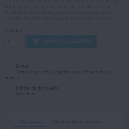
El aroma Cookie en formato 12ml Longfill de Bar Juice by
Bombo recrea el auténtico sabor de las galletas recién
horneadas con un punto justo de dulzura y una textura
crujiente. Un sabor que recuerda a la repostería casera.
Cantidad

AÑADIR AL CARRITO
Envios
Tarifas de precios y agencia para el Envio de su
pedido,
Política de devolución
Garantias
Descripción
Detalles del producto