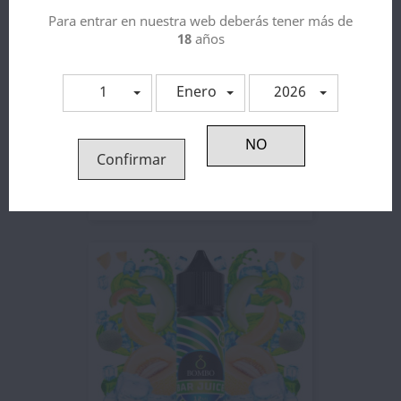
Para entrar en nuestra web deberás tener más de
18
años
1
Enero
2026
Confirmar
Aroma Triple Cherry Ice...
7,19 €