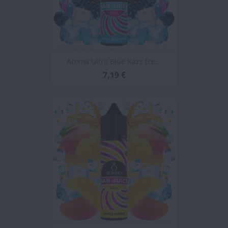
Aroma Ultra Blue Razz Ice...
7,19 €