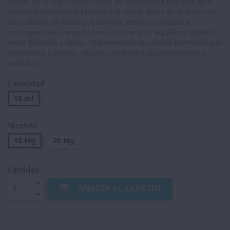
Drops All In Bar Lemon Lime, es una mezcla vibrante que
combina la acidez del limón y el toque dulce de la lima con
un acabado de hielo que te hará sentir una frescura
incomparable. Lemon Lime Ice ofrece un equilibrio perfecto
entre frescura y sabor, manteniendo la calidad premium que
caracteriza a Drops. ¿Buscas un aroma que revitalice tus
sentidos?
Capacidad
10 ml
Nicotina
10 Mg
20 Mg
Cantidad

AÑADIR AL CARRITO