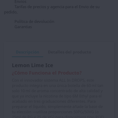
Envios
Tarifas de precios y agencia para el Envio de su
pedido,
Política de devolución
Garantias
Descripción
Detalles del producto
Lemon Lime Ice
¿Cómo Funciona el Producto?
Con el innovador sistema ALL In DROPS, este
producto integra en una única botella de 60 ml tan
solo 10 ml de aroma concentrado de alta calidad y
que ya incluye la nicotina de tipo 6M Ethyl para el
acabado en tres graduaciones diferentes. Para
preparar el líquido, simplemente añade la base de
tu elección —utiliza proporciones 50PG/50VG (o
25ml de PG y 25 de VG) para dispositivos tipo POD