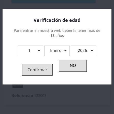
Envios
Verificación de edad
Tarifas de precios y agencia para el Envio de su
pedido,
Para entrar en nuestra web deberás tener más de
18
años
Política de devolución
Garantias
1
Enero
2026
Detalles del producto
Confirmar
Referencia
132003