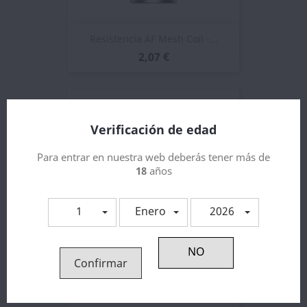
Resistencia AF Mesh Coil -...
2,07 €
Verificación de edad
Para entrar en nuestra web deberás tener más de
18
años
1
Enero
2026
Confirmar
Resistencia Aspire Cleito
1,24 €