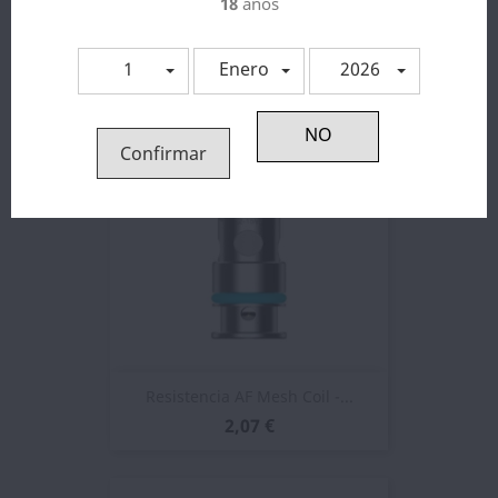
18
años
Resistencia Para PockeX -...
2,23 €
1
Enero
2026
Confirmar
Resistencia AF Mesh Coil -...
2,07 €