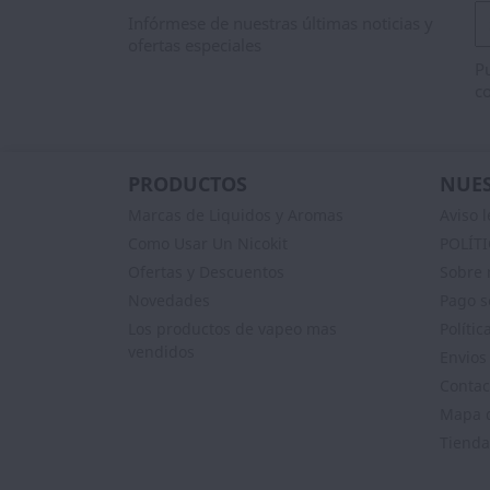
Infórmese de nuestras últimas noticias y
ofertas especiales
Pu
co
PRODUCTOS
NUES
Marcas de Liquidos y Aromas
Aviso l
Como Usar Un Nicokit
POLÍT
Ofertas y Descuentos
Sobre 
Novedades
Pago s
Los productos de vapeo mas
Polític
vendidos
Envios
Contac
Mapa d
Tienda