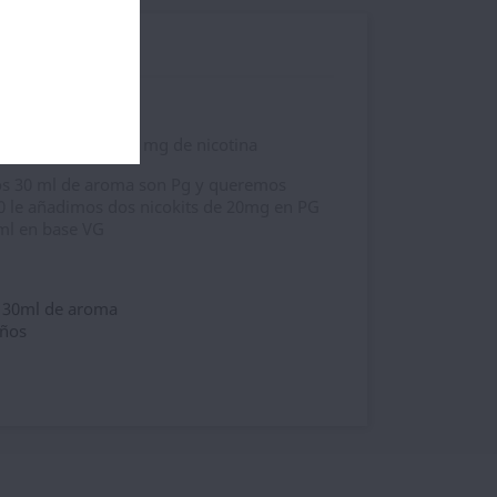
les del producto
parar Bebeca a 3,3 mg de nicotina
os 30 ml de aroma son Pg y queremos
50 le añadimos dos nicokits de 20mg en PG
 ml en base VG
n 30ml de aroma
iños