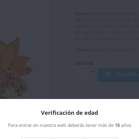
Bebeca
Descubre el exquisit
tabaquil puro realzado por dul
natillas. Una mezcla perfecta
del vapeo con un toque dulce y
en Vapeo Nurandena y eleva t
Advertencia
: este producto es
Cantidad

AÑADIR 
Envios
Tarifas de precios y age
Verificación de edad
Política de devolución
Garantias
Para entrar en nuestra web deberás tener más de
18
años