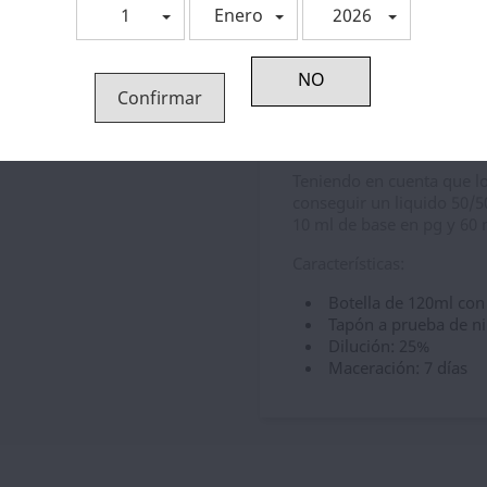
1
Enero
2026
Descripción
Detal
Confirmar
Bebeca Longfill
Un ejemplo si quieres pre
Teniendo en cuenta que l
conseguir un liquido 50/
10 ml de base en pg y 60
Características:
Botella de 120ml co
Tapón a prueba de n
Dilución: 25%
Maceración: 7 días