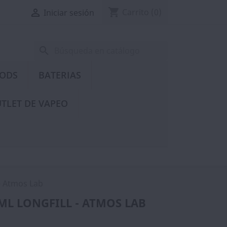
shopping_cart

Carrito
(0)
Iniciar sesión
search
PODS
BATERIAS
TLET DE VAPEO
- Atmos Lab
ML LONGFILL - ATMOS LAB