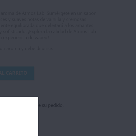
o aroma de Atmos Lab. Sumérgete en un sabor
ces y suaves notas de vainilla y cremosas
mente equilibrada que deleitará a los amantes
 sofisticado. ¡Explora la calidad de Atmos Lab
u experiencia de vapeo!
 un aroma y debe diluirse.
AL CARRITO
ncia para el Envio de su pedido,