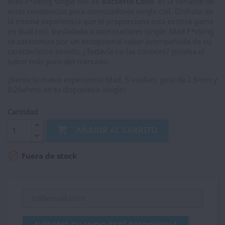
Mad F*cking single coil de
Bacterio Coils
es la variante de
estas resistencias para atomizadores single coil. Disfruta de
la misma experiencia que te proporciona esta exitosa gama
en dual coil, trasladada a atomizadores single. Mad F*cking
se caracteriza por un excepcional sabor acompañada de su
característico sonido. ¿Todavía no las conoces? prueba el
sabor más puro del mercado.
¡Siente la nueva experiencia Mad, 5 vueltas, guía de 2.5mm y
0.26ohms en tu dispositivo single!
Cantidad

AÑADIR AL CARRITO

Fuera de stock