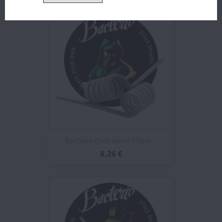
Bacterio Coils Alien Triple...
8,26 €