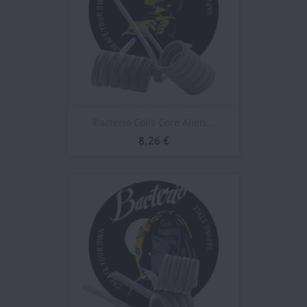
Bacterio Coils Core Alien...
8,26 €