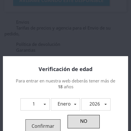
AVÍSAME CUANDO ESTÉ DISPONIBLE
Envios
Tarifas de precios y agencia para el Envio de su
pedido,
Política de devolución
Garantias
Verificación de edad
Descripción
Detalles del producto
Para entrar en nuestra web deberás tener más de
18
años
Bacterio Coils
Resistencias Artesanales
1
Enero
2026
Confirmar
3 otros productos en la misma categoría: