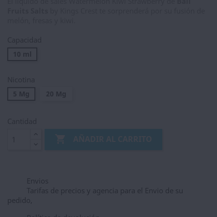
El líquido de sales Watermelon Kiwi Strawberry de
Bali
Fruits Salts
by Kings Crest te sorprenderá por su fusión de
melón, fresas y kiwi.
Capacidad
10 ml
Nicotina
5 Mg
20 Mg
Cantidad

AÑADIR AL CARRITO
Envios
Tarifas de precios y agencia para el Envio de su
pedido,