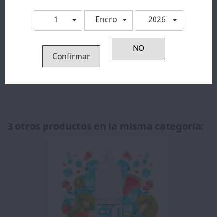
1
Enero
2026
Confirmar
Resistencias GTX Mesh Coil...
1,98 €
3 otros productos en la misma categoría: