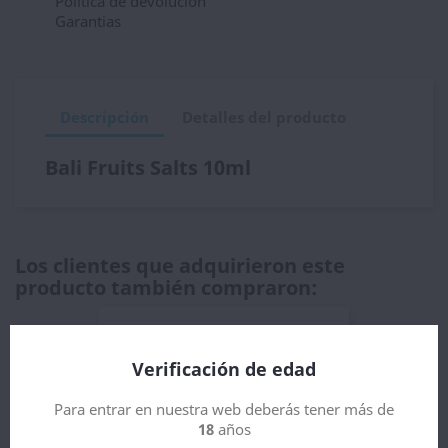
Política de devolución
Garantias
Descripción
Detalles del producto
Bali Fruits Salts 10ml
Los clientes que adquirieron este
producto también compraron:
Verificación de edad
Para entrar en nuestra web deberás tener más de
18
años