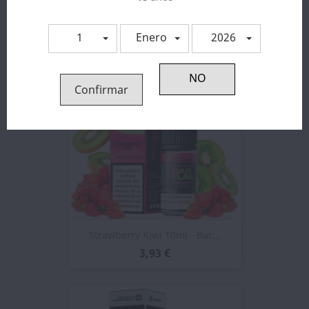
3,93 €
1
Enero
2026
Confirmar
Strawberry Kiwi 10ml - Bar...
3,93 €