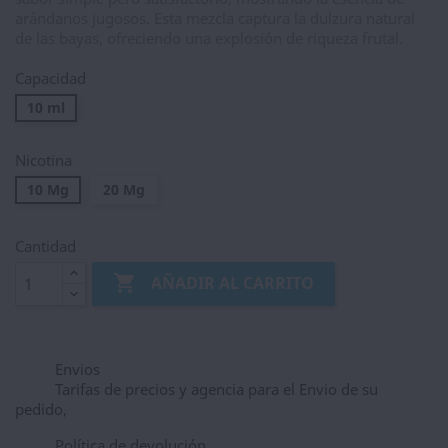
arándanos jugosos. Esta mezcla captura la dulzura natural
de las bayas, ofreciendo una explosión de riqueza frutal.
Capacidad
10 ml
Nicotina
10 Mg
20 Mg
Cantidad

AÑADIR AL CARRITO
Envios
Tarifas de precios y agencia para el Envio de su
pedido,
Política de devolución