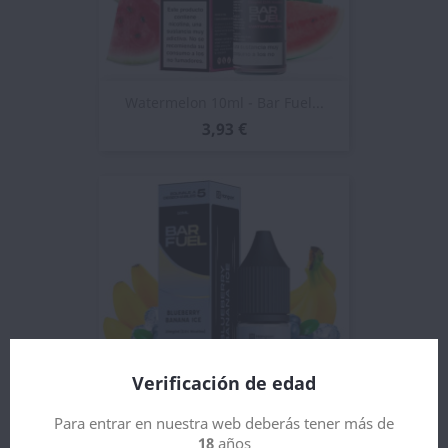
Watermelon 10ml - Bar Fuel...
3,93 €
Verificación de edad
Para entrar en nuestra web deberás tener más de
18
años
Blueberry Banana Ice 10ml -...